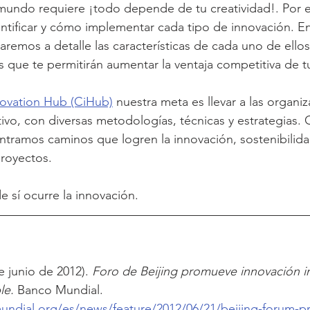
undo requiere ¡todo depende de tu creatividad!. Por el
ntificar y cómo implementar cada tipo de innovación. En 
remos a detalle las características de cada uno de ellos
s que te permitirán aumentar la ventaja competitiva de t
ovation Hub (CiHub)
 nuestra meta es llevar a las organiz
tivo, con diversas metodologías, técnicas y estrategias. 
ontramos caminos que logren la innovación, sostenibilida
proyectos. 
de sí ocurre la innovación.
 junio de 2012). 
Foro de Beijing promueve innovación inc
le.
 Banco Mundial. 
ndial.org/es/news/feature/2012/06/21/beijing-forum-p