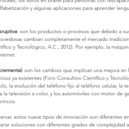
rales, los libros en braille para personas con discapacid
fabetización y algunas aplicaciones para aprender lengu
sruptiva
: son los productos o procesos que debido a su
 novedosas cambian completamente el mercado tradicion
ífico y Tecnológico, A.C., 2012). Por ejemplo, la máquina
nternet. 
cremental:
 son los cambios que implican una mejora en 
cios ya existentes (Foro Consultivo Científico y Tecnoló
lo, la evolución del teléfono fijo al teléfono celular, la te
 la televisión a color, y los automóviles con motor de ga
tricos. 
ar, estos nueve tipos de innovación son diferentes ent
nerar soluciones con diferentes grados de complejidad a 