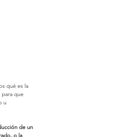
os qué es la 
n para que 
o u 
oducción de un 
ado, o la 