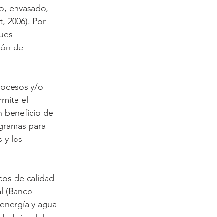
o, envasado, 
 2006). Por 
ues 
ión de 
rocesos y/o 
mite el 
n beneficio de 
ogramas para 
 y los 
cos de calidad 
al (Banco 
 energía y agua 