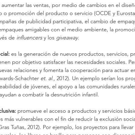
aumentar las ventas, por medio de cambios en el diseñ
 o promoción del producto o servicio (OCDE y Eurostat,
mpañas de publicidad participativa, el cambio de empaq
a empaques amigables con el medio ambiente, la promoc
vés de 
influencers 
y los 
giveaway
.
cial:
 es la generación de nuevos productos, servicios, p
nen por objetivo satisfacer las necesidades sociales. Per
uevas relaciones y fomenta la cooperación para actuar e
wards-Schachter 
et. al., 
2012). Un ejemplo serían los pr
eabilidad de jóvenes, el apoyo a las comunidades rurales
yudan a combatir la desnutrición infantil.
lusiva:
 promueve el acceso a productos y servicios bási
s más vulnerables con el fin de reducir la exclusión soci
Gras Tuñas, 2012). Por ejemplo, los proyectos para llevar