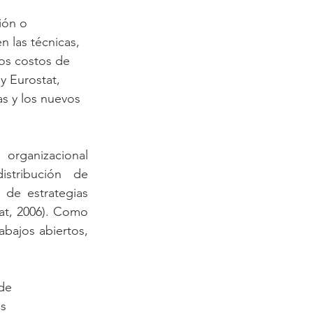
ión o 
 las técnicas, 
los costos de 
y Eurostat, 
as y los nuevos 
rganizacional 
stribución de 
 de estrategias 
t, 2006). Como 
bajos abiertos, 
de 
s 