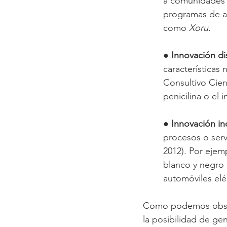
a comunidades ru
programas de al
como 
Xoru.
● 
Innovación di
características
Consultivo Cient
penicilina o el i
● 
Innovación in
procesos o servi
2012). Por ejemp
blanco y negro a
automóviles eléc
Como podemos observ
la posibilidad de ge