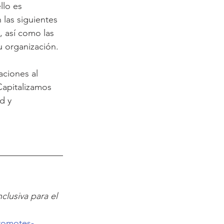
lo es 
las siguientes 
, así como las 
u organización. 
aciones al 
Capitalizamos 
d y 
lusiva para el 
romotes-