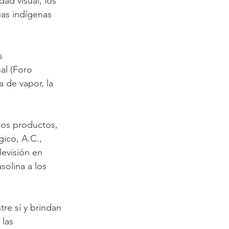
ad visual, los 
as indígenas 
s 
al (Foro 
 de vapor, la 
los productos, 
gico, A.C., 
levisión en 
solina a los 
re sí y brindan 
las 