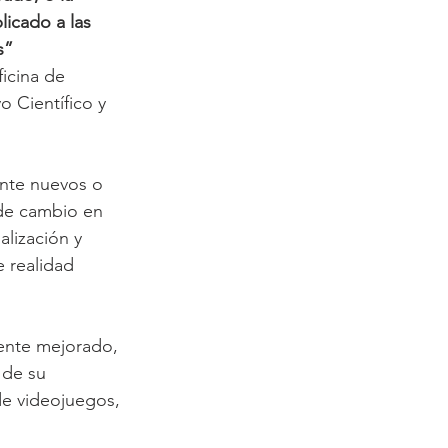
icado a las 
s”
icina de 
 Científico y 
nte nuevos o 
de cambio en 
lización y 
 realidad 
mente mejorado, 
 de su 
de videojuegos, 