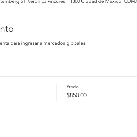
temberg 51, Verónica Anzúres, 11300 Ciudad de México, CDM
ento
nta para ingresar a mercados globales.
Precio
$850.00