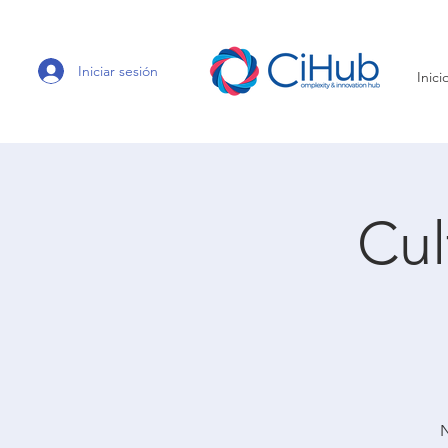
Iniciar sesión
Inici
Cul
N