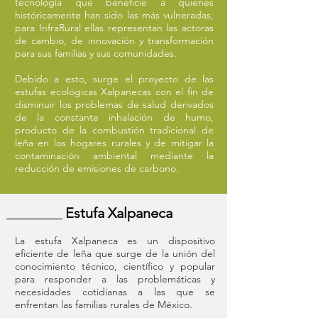
tecnología que beneficie a quienes
históricamente han sido las más vulneradas,
para InfraRural ellas representan las actoras
de cambio, de innovación y transformación
para sus familias y sus comunidades.
Debido a esto, surge el proyecto de las
estufas ecológicas Xalpanecas con el fin de
disminuir los problemas de salud derivados
de la constante inhalación de humo,
producto de la combustión tradicional de
leña en los hogares rurales y de mitigar la
contaminación ambiental mediante la
reducción de emisiones de carbono.
Estufa Xalpaneca
La estufa Xalpaneca es un dispositivo
eficiente de leña que surge de la unión del
conocimiento técnico, científico y popular
para responder a las problemáticas y
necesidades cotidianas a las que se
enfrentan las familias rurales de México.