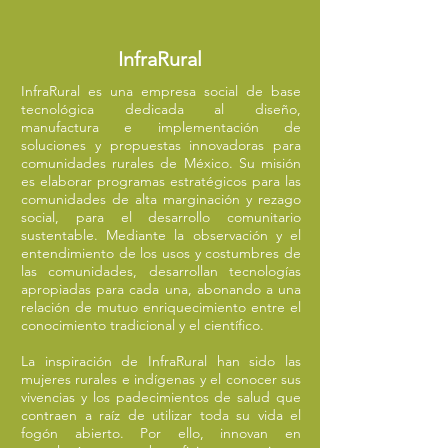
InfraRural
InfraRural es una empresa social de base
tecnológica dedicada al diseño,
manufactura e implementación de
soluciones y propuestas innovadoras para
comunidades rurales de México. Su misión
es elaborar programas estratégicos para las
comunidades de alta marginación y rezago
social, para el desarrollo comunitario
sustentable. Mediante la observación y el
entendimiento de los usos y costumbres de
las comunidades, desarrollan tecnologías
apropiadas para cada una, abonando a una
relación de mutuo enriquecimiento entre el
conocimiento tradicional y el científico.
La inspiración de InfraRural han sido las
mujeres rurales e indígenas y el conocer sus
vivencias y los padecimientos de salud que
contraen a raíz de utilizar toda su vida el
fogón abierto. Por ello, innovan en