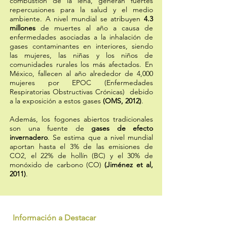
combustión de la leña, generan fuertes
repercusiones para la salud y el medio
ambiente. A nivel mundial se atribuyen
4.3
millones
de muertes al año a causa de
enfermedades asociadas a la inhalación de
gases contaminantes en interiores, siendo
las mujeres, las niñas y los niños de
comunidades rurales los más afectados. En
México, fallecen al año alrededor de 4,000
mujeres por EPOC (Enfermedades
Respiratorias Obstructivas Crónicas) debido
a la exposición a estos gases
(OMS, 2012)
.
Además, los fogones abiertos tradicionales
son una fuente de
gases de efecto
invernadero
. Se estima que a nivel mundial
aportan hasta el 3% de las emisiones de
CO2, el 22% de hollín (BC) y el 30% de
monóxido de carbono (CO)
(Jiménez et al,
2011)
.
Información a Destacar