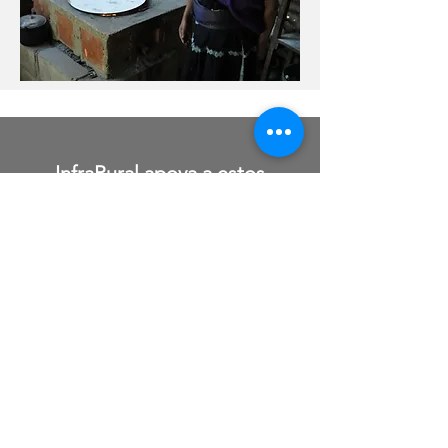
InfraRural apoya a estos
Objetivos de Desarrollo
Sostenible 2030 de la ONU