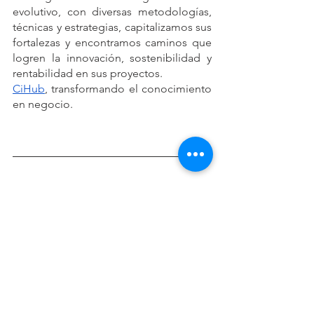
evolutivo, con diversas metodologías, 
técnicas y estrategias, capitalizamos sus 
fortalezas y encontramos caminos que 
logren la innovación, sostenibilidad y 
rentabilidad en sus proyectos.
CiHub
, transformando el conocimiento 
en negocio.
Referencias
Coalition for Negative Emissions. (2021). 
The case for negative emissions: a call 
for immediate action
. McKinsey 
Sustainability. Recuperado el 13 de 
septiembre de 2021 de 
https://www.mckinsey.com/business-