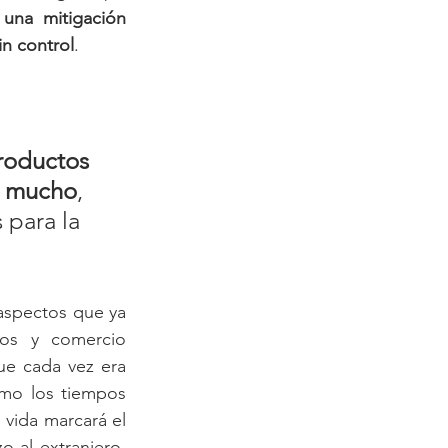
una mitigación 
in control
.
roductos 
e mucho
, 
para la 
spectos que ya 
ios y comercio 
e cada vez era 
mo los tiempos 
vida marcará el 
 al extranjero, 