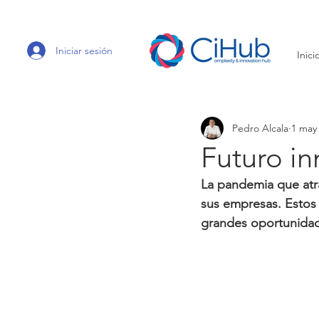
Iniciar sesión
Inici
Pedro Alcala
1 may
Futuro i
La pandemia que atr
sus empresas. Esto
grandes oportunida