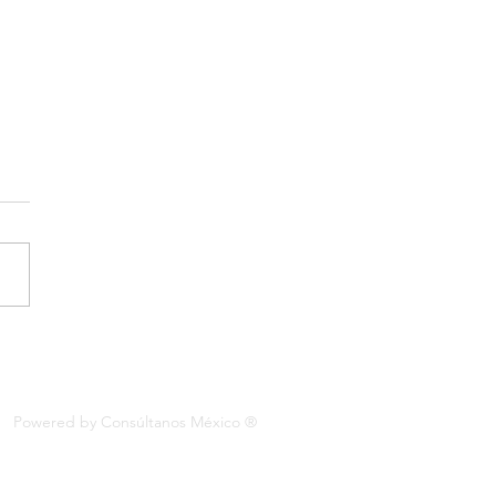
o la innovación puede
ar a los ODS 2030?
Powered by Consúltanos México ®