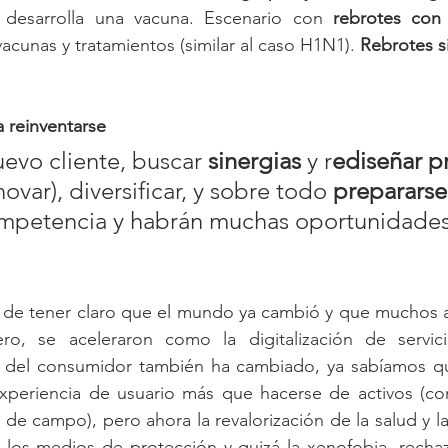
desarrolla una vacuna. Escenario con 
rebrotes con 
 vacunas y tratamientos (similar al caso H1N1). 
Rebrotes s
 reinventarse
uevo cliente, buscar 
sinergias
 y r
ediseñar p
novar)
, diversificar, y sobre todo 
preparars
mpetencia y habrán muchas oportunidades 
e tener claro que el mundo ya cambió y que muchos a
ero, se aceleraron como la digitalización de servic
fil del consumidor también ha cambiado, ya sabíamos qu
xperiencia de usuario más que hacerse de activos (co
de campo), pero ahora la revalorización de la salud y la 
los medios de protección y quizá la xenofobia, rechazo