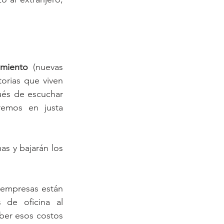
amiento
 (nuevas 
torias que viven 
és de escuchar 
remos en justa 
s y bajarán los 
 empresas están 
de oficina al 
er esos costos 