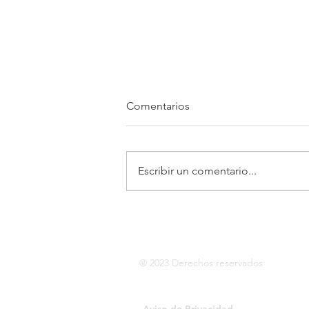
Comentarios
Escribir un comentario...
Los ODS en México: el efecto
de la sostenibilidad en las
organizaciones
® 2023 Derechos reservados
Aviso de Privacidad