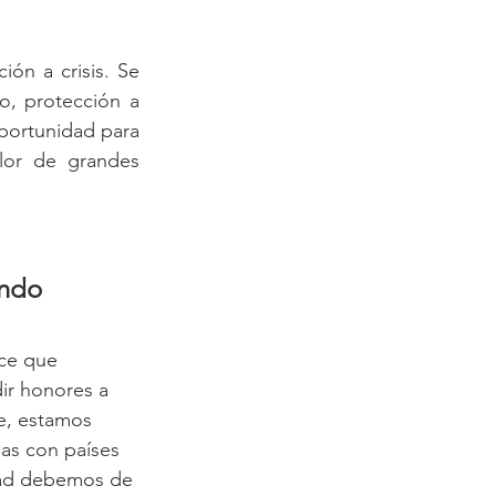
ón a crisis. Se 
o, protección a 
portunidad para 
or de grandes 
endo 
ece que 
r honores a 
te, estamos 
as con países 
dad debemos de 